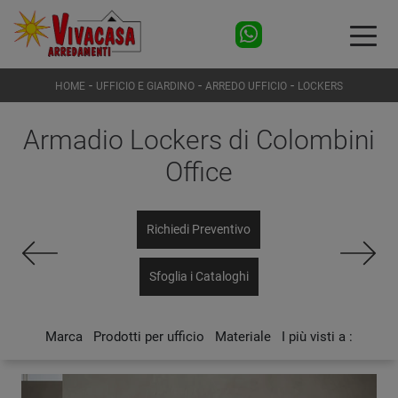
-
-
-
HOME
UFFICIO E GIARDINO
ARREDO UFFICIO
LOCKERS
Armadio Lockers di Colombini
Office
Richiedi Preventivo
Sfoglia i Cataloghi
Marca
Prodotti per ufficio
Materiale
I più visti a :