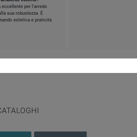
a eccellente per l'arredo
alla sua robustezza. È
nando estetica e praticità
 CATALOGHI