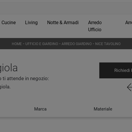
Cucine
Living
Notte & Armadi
Arredo
Arr
Ufficio
-
-
-
HOME
UFFICIO E GIARDINO
ARREDO GIARDINO
NICE TAVOLINO
iola
Richiedi 
 ti attende in negozio:
iola.
Marca
Materiale