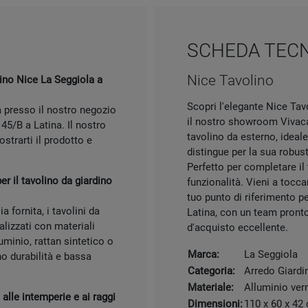
SCHEDA TEC
Nice Tavolino
lino Nice La Seggiola a
Scopri l'elegante Nice Tav
a presso il nostro negozio
il nostro showroom Vivaca
45/B a Latina. Il nostro
tavolino da esterno, ideale 
trarti il prodotto e
distingue per la sua robust
Perfetto per completare il 
r il tavolino da giardino
funzionalità. Vieni a tocca
tuo punto di riferimento pe
 fornita, i tavolini da
Latina, con un team pronto 
lizzati con materiali
d'acquisto eccellente.
uminio, rattan sintetico o
Marca:
La Seggiola
no durabilità e bassa
Categoria:
Arredo Giardi
Materiale:
Alluminio vern
 alle intemperie e ai raggi
Dimensioni:
110 x 60 x 42