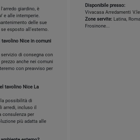
Disponibile presso:
l'arredo giardino, è
Vivacasa Arredamenti
V.l
V e alle intemperie.
Zone servite:
Latina, Roma,
mantenimento delle sue
Frosinone...
 se esposto all'esterno.
l tavolino Nice in comuni
 servizio di consegna con
l prezzo anche nei comuni
atteremo con preavviso per
el tavolino Nice La
a possibilità di
 arredi, incluso il
na consulenza per
oluzione più adatta alle
un ambiente esterno?