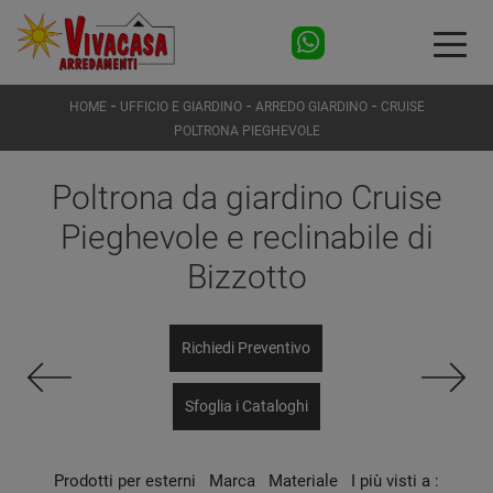
-
-
-
HOME
UFFICIO E GIARDINO
ARREDO GIARDINO
CRUISE
POLTRONA PIEGHEVOLE
Poltrona da giardino Cruise
Pieghevole e reclinabile di
Bizzotto
Richiedi Preventivo
Sfoglia i Cataloghi
Prodotti per esterni
Marca
Materiale
I più visti a :