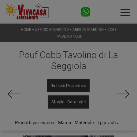
-
-
-
HOME
UFFICIO E GIARDINO
ARREDO GIARDINO
COBB
TAVOLINO POUF
Pouf Cobb Tavolino di La
Seggiola
Richiedi Preventivo
Sfoglia i Cataloghi
Prodotti per esterni
Marca
Materiale
I più visti a :