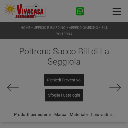
-
-
-
HOME
UFFICIO E GIARDINO
ARREDO GIARDINO
BILL
POLTRONA
Poltrona Sacco Bill di La
Seggiola
Richiedi Preventivo
Sfoglia i Cataloghi
Prodotti per esterni
Marca
Materiale
I più visti a :