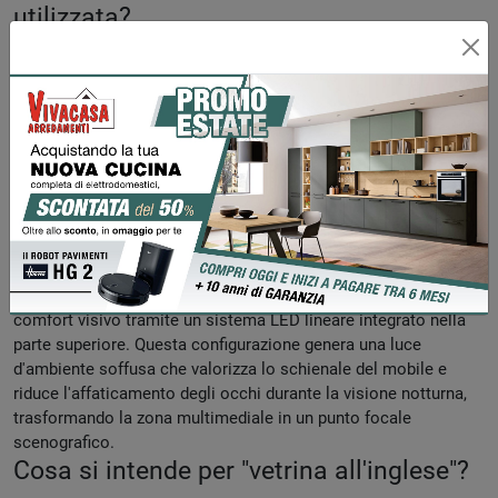
utilizzata?
L'anta a telaio è un componente strutturale formato da un
profilo perimetrale robusto in rilievo che racchiude un pannello
centrale. Viene ampiamente utilizzata nella falegnameria
classica per garantire una maggiore stabilità dimensionale nel
tempo. Esteticamente, conferisce profondità e un carattere
sofisticato alla parete attrezzata, distinguendola nettamente
dalle superfici piatte tipiche dell'arredamento moderno.
Come viene gestita l’illuminazione nel
vano TV?
L'illuminazione del vano TV è progettata per il massimo
comfort visivo tramite un sistema LED lineare integrato nella
parte superiore. Questa configurazione genera una luce
d'ambiente soffusa che valorizza lo schienale del mobile e
riduce l'affaticamento degli occhi durante la visione notturna,
trasformando la zona multimediale in un punto focale
scenografico.
Cosa si intende per "vetrina all'inglese"?