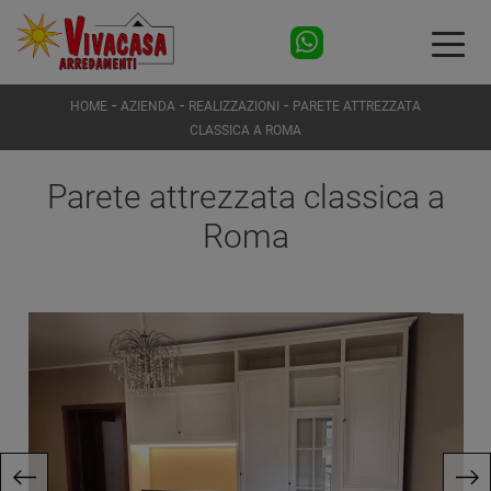
-
-
-
HOME
AZIENDA
REALIZZAZIONI
PARETE ATTREZZATA
CLASSICA A ROMA
Parete attrezzata classica a
Roma