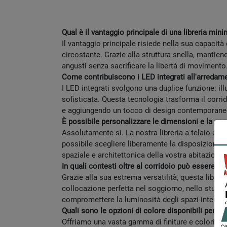
Qual è il vantaggio principale di una libreria mini
Il vantaggio principale risiede nella sua capacità
circostante. Grazie alla struttura snella, mantien
angusti senza sacrificare la libertà di movimento
Come contribuiscono i LED integrati all'arredame
I LED integrati svolgono una duplice funzione: i
sofisticata. Questa tecnologia trasforma il corri
e aggiungendo un tocco di design contemporane
È possibile personalizzare le dimensioni e la com
Assolutamente sì. La nostra libreria a telaio è p
possibile scegliere liberamente la disposizione d
spaziale e architettonica della vostra abitazione.
In quali contesti oltre al corridoio può essere uti
Grazie alla sua estrema versatilità, questa libre
collocazione perfetta nel soggiorno, nello studio 
compromettere la luminosità degli spazi interni.
Quali sono le opzioni di colore disponibili per la l
Offriamo una vasta gamma di finiture e colori per 