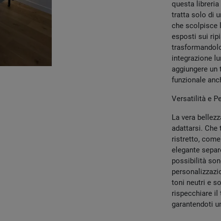
questa libreria
tratta solo di 
che scolpisce 
esposti sui rip
trasformandolo
integrazione lu
aggiungere un t
funzionale anch
Versatilità e P
La vera bellezz
adattarsi. Che 
ristretto, come
elegante separé
possibilità son
personalizzazio
toni neutri e s
rispecchiare il
garantendoti u