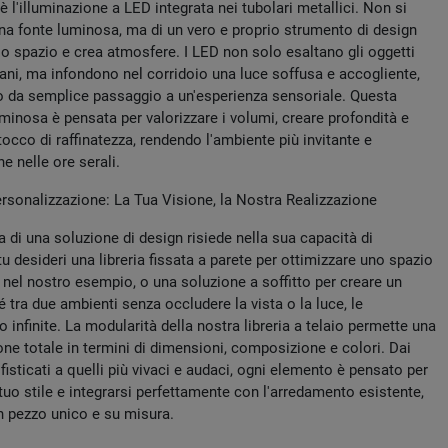
 è l'illuminazione a LED integrata nei tubolari metallici. Non si
una fonte luminosa, ma di un vero e proprio strumento di design
lo spazio e crea atmosfere. I LED non solo esaltano gli oggetti
iani, ma infondono nel corridoio una luce soffusa e accogliente,
 da semplice passaggio a un'esperienza sensoriale. Questa
minosa è pensata per valorizzare i volumi, creare profondità e
occo di raffinatezza, rendendo l'ambiente più invitante e
e nelle ore serali.
ersonalizzazione: La Tua Visione, la Nostra Realizzazione
a di una soluzione di design risiede nella sua capacità di
tu desideri una libreria fissata a parete per ottimizzare uno spazio
 nel nostro esempio, o una soluzione a soffitto per creare un
 tra due ambienti senza occludere la vista o la luce, le
o infinite. La modularità della nostra libreria a telaio permette una
ne totale in termini di dimensioni, composizione e colori. Dai
ofisticati a quelli più vivaci e audaci, ogni elemento è pensato per
 tuo stile e integrarsi perfettamente con l'arredamento esistente,
n pezzo unico e su misura.