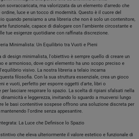
non sovraccaricata, ma valorizzata da un elemento d'arredo che
 ordine, luce e un tocco di modernità. Questo è il cuore del
io quando pensiamo a una libreria che non è solo un contenitore,
rte funzionale, capace di dialogare con l'ambiente circostante e
lle tue esigenze quotidiane con raffinata discrezione.
breria Minimalista: Un Equilibrio tra Vuoti e Pieni
 di design minimalista, l'obiettivo è sempre quello di creare un
no e armonioso, dove ogni elemento ha uno scopo preciso e
'equilibrio visivo. La nostra libreria a telaio incarna
uesta filosofia. Con la sua struttura essenziale, crea un gioco
eni e vuoti, perfetto per esporre oggetti d'arte, libri o
er lasciare respirare lo spazio. La scelta di ripiani sfalsati nella
a dinamicità e leggerezza, invitando lo sguardo a muoversi lungo
re le basi contenitive sospese offrono una soluzione discreta per
i, mantenendo l'ordine senza appesantire.
ntegrata: La Luce che Definisce lo Spazio
tintivo che eleva ulteriormente il valore estetico e funzionale di