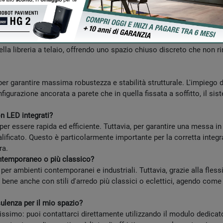
integri armoniosamente con l'arredamento esistente o diventi un auda
ndere oggetti?
ntano la soluzione perfetta per riporre oggetti di uso quotidiano e 
della libreria a telaio, offrendo uno spazio chiuso discreto che non r
er garantire massima robustezza e stabilità strutturale. L'impiego di
nfigurazione ancorata a parete che in quella fissata a soffitto, il 
con LED integrati?
per essere rapida ed efficiente. Tuttavia, per garantire una messa 
ificato. Questo è particolarmente importante per la corretta integr
ra.
contemporaneo o più classico?
per ambienti contemporanei e industriali. Tuttavia, grazie alla flessib
bene anche con stili d'arredo più classici o eclettici, agendo com
lenza per il mio spazio?
simo: puoi contattarci direttamente utilizzando il modulo dedicato 