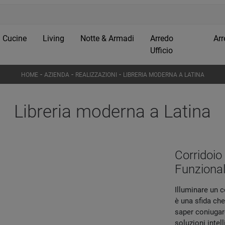
Cucine
Living
Notte & Armadi
Arredo
Arr
Ufficio
-
-
-
HOME
AZIENDA
REALIZZAZIONI
LIBRERIA MODERNA A LATINA
Libreria moderna a Latina
Corridoio
Funzional
Illuminare un c
è una sfida che
saper coniugar
soluzioni inte