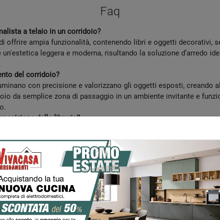
Faq
malista a telaio in un corridoio?
 di offrire ampia funzionalità, contenendo libri e oggetti decorativi
e un'estetica leggera e moderna, risultando la soluzione d’arredo id
.
nto del corridoio?
lluminano con precisione e valorizzano gli oggetti esposti, creando
doio da semplice zona di passaggio in un ambiente invitante e funzi
o.
posizione della libreria?
rogettata per essere completamente personalizzabile in termini di di
ei ripiani e delle basi contenitive, permettendo al sistema di adatta
lizzata questa libreria?
ria può essere impiegata efficacemente come elegante separé tra ambi
professionale o nella camera da letto, dove l'obiettivo è aggiungere 
ibreria?
soddisfare ogni preferenza estetica e stilistica. La selezione spazia