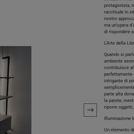
protagonista, 
racchiude in sé
nostro approcc
ma un'opera d'a
di rispondere a
L'Arte della Li
Quando si parla
ambiente sere
contribuisce all
perfettamente q
intrigante di pi
semplicemente p
parte alta don
la parete, ment
riporre oggett
Illuminazione I
Un elemento dis