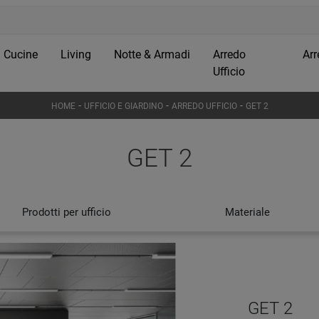
Cucine
Living
Notte & Armadi
Arredo
Arr
Ufficio
-
-
-
HOME
UFFICIO E GIARDINO
ARREDO UFFICIO
GET 2
GET 2
Prodotti per ufficio
Materiale
GET 2