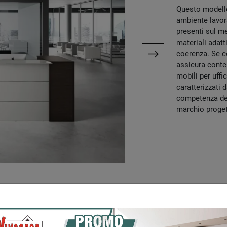
Questo modello
ambiente lavora
presenti sul me
materiali adatt
coerenza. Se ce
assicura conten
mobili per uffi
caratterizzati d
competenza dell
marchio progetta