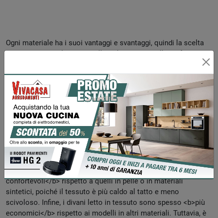
Ogni materiale ha i suoi vantaggi e svantaggi, quindi la scelta
può dipendere dal budget, dallo stile di vita e dalle preferenze
personali.
Perché i rivestimenti in tessuto sono i più
comuni per i divani letto?
I <b>rivestimenti in tessuto</b> sono i più comuni per i divani
letto principalmente per tre motivi. Prima di tutto, il tessuto
offre una vasta gamma di <b>colori e stili</b>, permettendo di
adattare il divano letto all'arredamento esistente. In secondo
luogo, i divani letto in tessuto sono generalmente <b>più
confortevoli</b> rispetto a quelli in pelle o in materiali
sintetici, poiché il tessuto è più caldo al tatto e meno
scivoloso. Infine, i divani letto in tessuto sono spesso <b>più
economici</b> rispetto ai modelli in altri materiali. Tuttavia, è