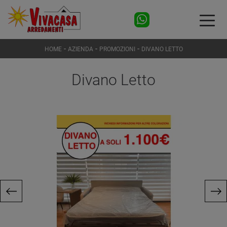
-
-
-
HOME
AZIENDA
PROMOZIONI
DIVANO LETTO
Divano Letto