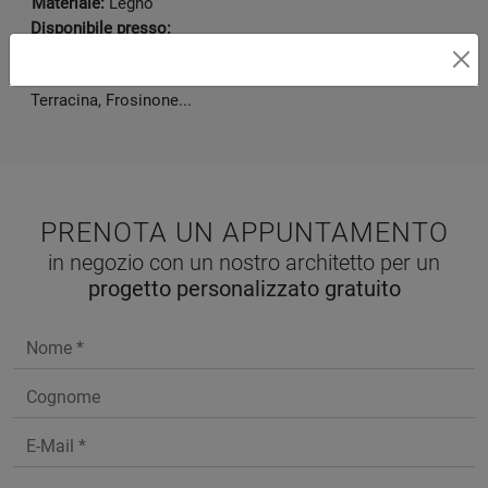
Materiale:
Legno
Disponibile presso:
Vivacasa Arredamenti
V.le Le Corbusier 45/B
,
Latina
Zone servite:
Latina, Roma, Priverno, Sezze, Formia,
Terracina, Frosinone...
PRENOTA UN APPUNTAMENTO
in negozio con un nostro architetto per un
progetto personalizzato gratuito