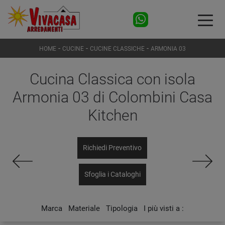
-
-
-
HOME
CUCINE
CUCINE CLASSICHE
ARMONIA 03
Cucina Classica con isola
Armonia 03 di Colombini Casa
Kitchen
Richiedi Preventivo
Sfoglia i Cataloghi
Marca
Materiale
Tipologia
I più visti a :