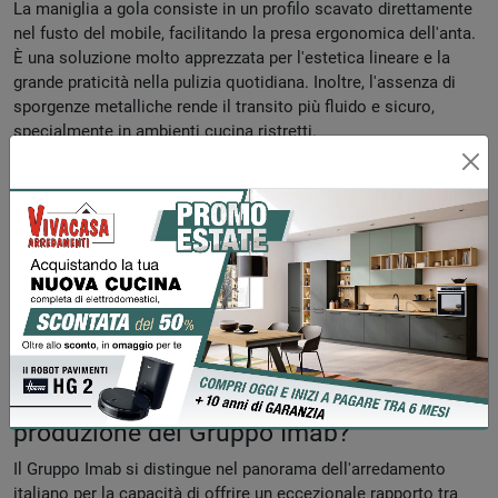
La maniglia a gola consiste in un profilo scavato direttamente
nel fusto del mobile, facilitando la presa ergonomica dell'anta.
È una soluzione molto apprezzata per l'estetica lineare e la
grande praticità nella pulizia quotidiana. Inoltre, l'assenza di
sporgenze metalliche rende il transito più fluido e sicuro,
specialmente in ambienti cucina ristretti.
Come si integra un'isola centrale con
tavolo in una cucina angolare?
In una configurazione angolare, l'isola viene strategicamente
posizionata al centro per ottimizzare i flussi di lavoro. Essa
funge da capiente dispensa aggiuntiva e può estendere la sua
funzionalità attraverso un top a sbalzo o ribassato. Questa
estensione crea una zona pranzo dedicata, unendo
armoniosamente l'area operativa della cucina con lo spazio
conviviale.
Qual è la caratteristica distintiva della
produzione del Gruppo Imab?
Il Gruppo Imab si distingue nel panorama dell'arredamento
italiano per la capacità di offrire un eccezionale rapporto tra