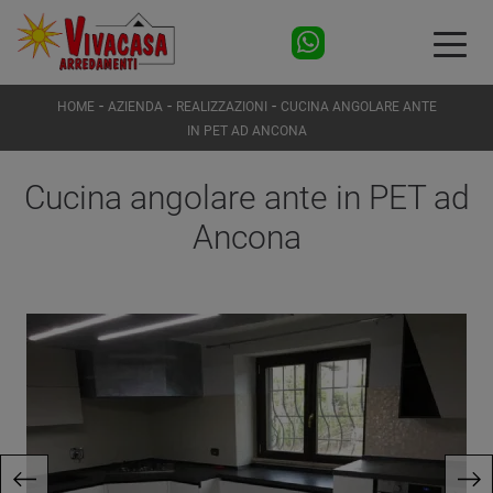
-
-
-
HOME
AZIENDA
REALIZZAZIONI
CUCINA ANGOLARE ANTE
IN PET AD ANCONA
Cucina angolare ante in PET ad
Ancona