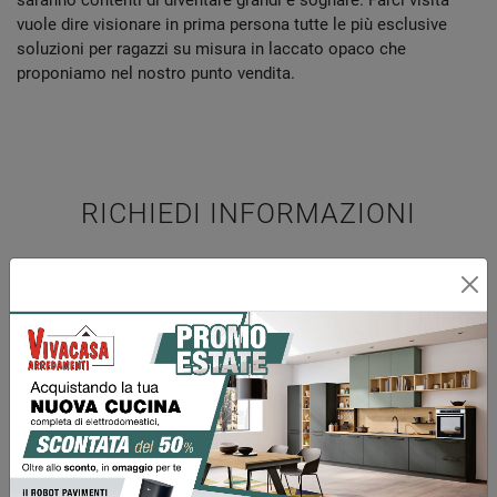
saranno contenti di diventare grandi e sognare. Farci visita
vuole dire visionare in prima persona tutte le più esclusive
soluzioni per ragazzi su misura in laccato opaco che
proponiamo nel nostro punto vendita.
RICHIEDI INFORMAZIONI