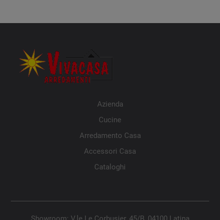
Azienda
Cucine
Arredamento Casa
Accessori Casa
Cataloghi
Showroom: V.le Le Corbusier, 45/B, 04100 Latina