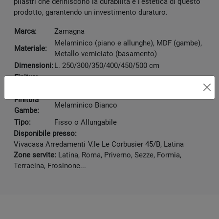
pilastri che definiscono la durabilità e l'estetica di questo
prodotto, garantendo un investimento duraturo.
Marca:
Zamagna
Melaminico (piano e allunghe), MDF (gambe),
Materiale:
Metallo verniciato (basamento)
Dimensioni:
L. 250/300/350/400/450/500 cm
Finitura
Melaminico Bianco
Piano:
Finitura
Melaminico Bianco
Gambe:
Tipo:
Fisso o Allungabile
Disponibile presso:
Vivacasa Arredamenti
V.le Le Corbusier 45/B
,
Latina
Zone servite:
Latina, Roma, Priverno, Sezze, Formia,
Terracina, Frosinone...