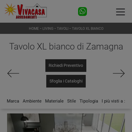
-
-
-
HOME
LIVING
TAVOLI
TAVOLO XL BIANCO
Tavolo XL bianco di Zamagna
Richiedi Preventivo
Sfoglia i Cataloghi
Marca
Ambiente
Materiale
Stile
Tipologia
I più visti a :