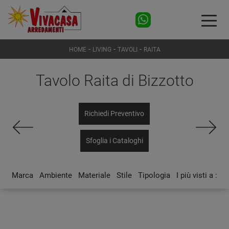
-
-
-
HOME
LIVING
TAVOLI
RAITA
Tavolo Raita di Bizzotto
Richiedi Preventivo
Sfoglia i Cataloghi
Marca
Ambiente
Materiale
Stile
Tipologia
I più visti a :