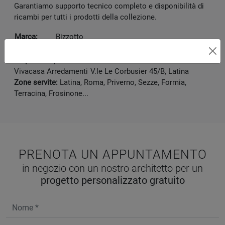
Garantiamo supporto tecnico completo e disponibilità di
ricambi per tutti i prodotti della collezione.
Marca:
Bizzotto
Dimensioni:
89.4 x 119 x 75 cm
Disponibile presso:
Vivacasa Arredamenti
V.le Le Corbusier 45/B
,
Latina
Zone servite:
Latina, Roma, Priverno, Sezze, Formia,
Terracina, Frosinone...
PRENOTA UN APPUNTAMENTO
in negozio con un nostro architetto per un
progetto personalizzato gratuito