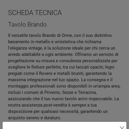
SCHEDA TECNICA
Tavolo Brando
Il versatile tavolo Brando di Orme, con il suo distintivo
basamento in metallo e un'estetica che richiama
l'eleganza vintage, è la soluzione ideale per chi cerca un
arredo adattabile a ogni ambiente. Offriamo un servizio di
progettazione su misura e consulenza personalizzata per
scegliere le finiture perfette, tra cui laccati opachi, legni
pregiati come il Rovere e metalli bruniti, garantendo la
massima integrazione nel tuo spazio. La consegna e il
montaggio professionali sono disponibili in un'ampia area,
inclusi i comuni di Priverno, Sezze e Terracina,
assicurando che il tuo nuovo tavolo arrivi impeccabile. La
nostra assistenza post-vendita è sempre a tua
disposizione per qualsiasi necessità, garantendo un
acquisto sereno e duraturo.