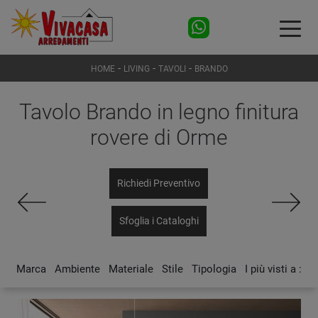
-
-
-
HOME
LIVING
TAVOLI
BRANDO
Tavolo Brando in legno finitura
rovere di Orme
Richiedi Preventivo
Sfoglia i Cataloghi
Marca
Ambiente
Materiale
Stile
Tipologia
I più visti a :