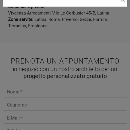
Marca:
Orme
Disponibile presso:
Vivacasa Arredamenti
V.le Le Corbusier 45/B
,
Latina
Zone servite:
Latina, Roma, Priverno, Sezze, Formia,
Terracina, Frosinone...
PRENOTA UN APPUNTAMENTO
in negozio con un nostro architetto per un
progetto personalizzato gratuito