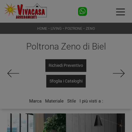
-
-
-
HOME
LIVING
POLTRONE
ZENO
Poltrona Zeno di Biel
Richiedi Preventivo
Sfoglia i Cataloghi
Marca
Materiale
Stile
I più visti a :