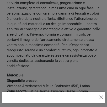
servizio completo di consulenza, progettazione e
installazione, garantendo la massima cura in ogni fase. La
personalizzazione con un'ampia gamma di tessuti e colori
è al centro della nostra offerta, riflettendo l'attenzione per
la qualità dei materiali e un design impeccabile. Il nostro
servizio di consegna e montaggio è attivo e garantito nelle
aree di Latina, Priverno, Formia e comuni limitrofi, per
portarvi il meglio dell'arredamento direttamente a casa
vostra con la massima comodità. Per un'esperienza
d'acquisto serena e un comfort duraturo, ogni prodotto è
accompagnato da garanzie estese e un'assistenza post-
vendita dedicata, assicurando la vostra piena
soddisfazione.
Marca:
Biel
Disponibile presso:
Vivacasa Arredamenti
V.le Le Corbusier 45/B
,
Latina
Zone servite:
Latina, Roma, Priverno, Sezze, Formia,
Terracina, Frosinone...