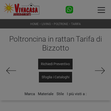
-
-
-
HOME
LIVING
POLTRONE
TARIFA
Poltroncina in rattan Tarifa di
Bizzotto
Richiedi Preventivo
Sfoglia i Cataloghi
Marca
Materiale
Stile
I più visti a :