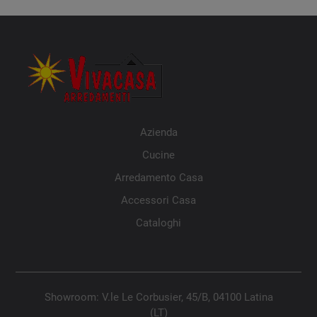
Azienda
Cucine
Arredamento Casa
Accessori Casa
Cataloghi
Showroom: V.le Le Corbusier, 45/B, 04100 Latina
(LT)