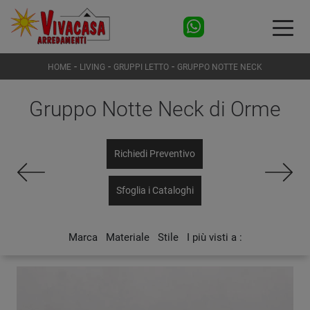
-
-
-
HOME
LIVING
GRUPPI LETTO
GRUPPO NOTTE NECK
Gruppo Notte Neck di Orme
Richiedi Preventivo
Sfoglia i Cataloghi
Marca
Materiale
Stile
I più visti a :