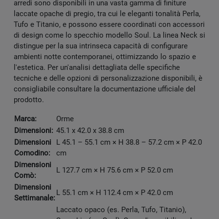
arredi sono disponibili in una vasta gamma di finiture
laccate opache di pregio, tra cui le eleganti tonalità Perla,
Tufo e Titanio, e possono essere coordinati con accessori
di design come lo specchio modello Soul. La linea Neck si
distingue per la sua intrinseca capacità di configurare
ambienti notte contemporanei, ottimizzando lo spazio e
l'estetica. Per un'analisi dettagliata delle specifiche
tecniche e delle opzioni di personalizzazione disponibili, è
consigliabile consultare la documentazione ufficiale del
prodotto.
Marca:
Orme
Dimensioni:
45.1 x 42.0 x 38.8 cm
Dimensioni
L 45.1 – 55.1 cm × H 38.8 – 57.2 cm × P 42.0
Comodino:
cm
Dimensioni
L 127.7 cm × H 75.6 cm × P 52.0 cm
Comò:
Dimensioni
L 55.1 cm × H 112.4 cm × P 42.0 cm
Settimanale:
Laccato opaco (es. Perla, Tufo, Titanio),