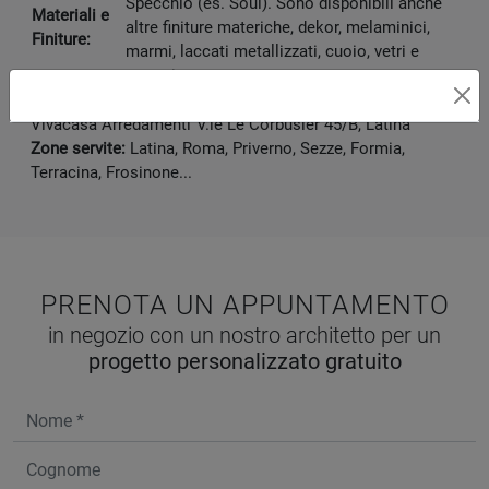
Specchio (es. Soul). Sono disponibili anche
Materiali e
altre finiture materiche, dekor, melaminici,
Finiture:
marmi, laccati metallizzati, cuoio, vetri e
tessuti.
Disponibile presso:
Vivacasa Arredamenti
V.le Le Corbusier 45/B
,
Latina
Zone servite:
Latina, Roma, Priverno, Sezze, Formia,
Terracina, Frosinone...
PRENOTA UN APPUNTAMENTO
in negozio con un nostro architetto per un
progetto personalizzato gratuito