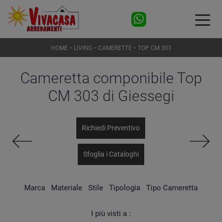
-
-
-
HOME
LIVING
CAMERETTE
TOP CM 303
Cameretta componibile Top
CM 303 di Giessegi
Richiedi Preventivo
Sfoglia i Cataloghi
Marca
Materiale
Stile
Tipologia
Tipo Cameretta
I più visti a :