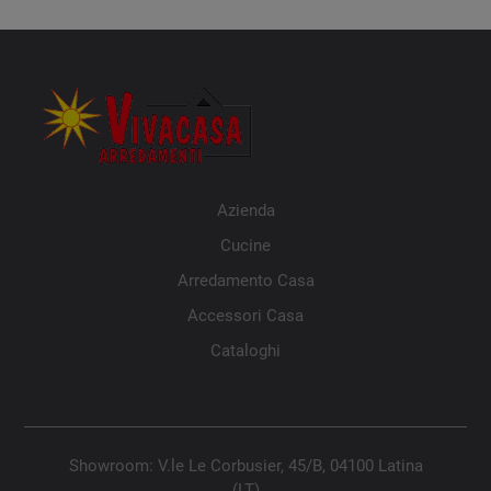
Azienda
Cucine
Arredamento Casa
Accessori Casa
Cataloghi
Showroom: V.le Le Corbusier, 45/B, 04100 Latina
(LT)