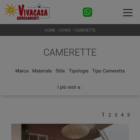
-
-
HOME
LIVING
CAMERETTE
CAMERETTE
Marca
Materiale
Stile
Tipologia
Tipo Cameretta
I più visti a :
1
2
3
4
5