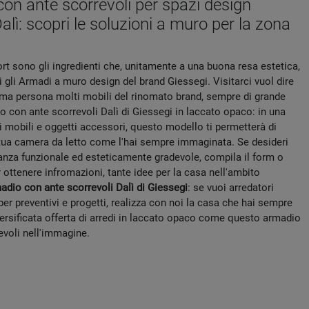
on ante scorrevoli per spazi design
alì: scopri le soluzioni a muro per la zona
rt sono gli ingredienti che, unitamente a una buona resa estetica,
 gli Armadi a muro design del brand Giessegi. Visitarci vuol dire
rima persona molti mobili del rinomato brand, sempre di grande
o con ante scorrevoli Dalì di Giessegi in laccato opaco: in una
 mobili e oggetti accessori, questo modello ti permetterà di
tua camera da letto come l'hai sempre immaginata. Se desideri
tanza funzionale ed esteticamente gradevole, compila il form o
r ottenere infromazioni, tante idee per la casa nell'ambito
adio con ante scorrevoli Dalì di Giessegi
: se vuoi arredatori
per preventivi e progetti, realizza con noi la casa che hai sempre
versificata offerta di arredi in laccato opaco come questo armadio
evoli nell'immagine.