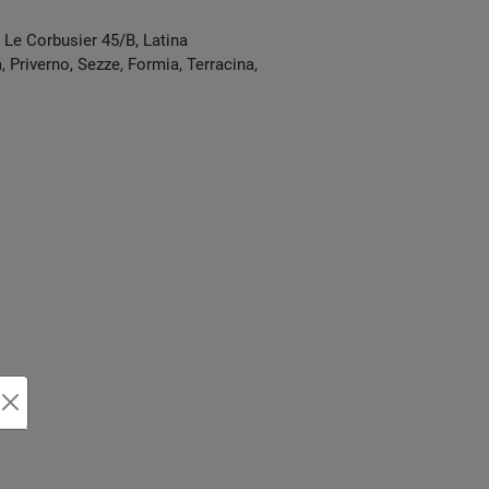
e Le Corbusier 45/B
,
Latina
 Priverno, Sezze, Formia, Terracina,