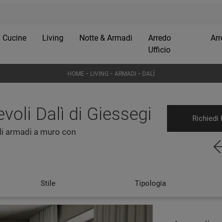
Cucine
Living
Notte & Armadi
Arredo
Arr
Ufficio
-
-
-
HOME
LIVING
ARMADI
DALÌ
oli Dalì di Giessegi
Richiedi 
Gli armadi a muro con
Stile
Tipologia