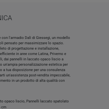
NICA
e con l'armadio Dalì di Giessegi, un modello
oli pensato per massimizzare lo spazio.
eto di progettazione e installazione,
fficiente in aree come Latina, Priverno e
li, dai pannelli in laccato opaco liscio a
no un'ampia personalizzazione estetica per
amo a tua disposizione per una consulenza
arti un'assistenza post-vendita impeccabile,
imento in un prodotto di alta qualità con
to opaco liscio, Pannelli laccato spatolato
6 cm