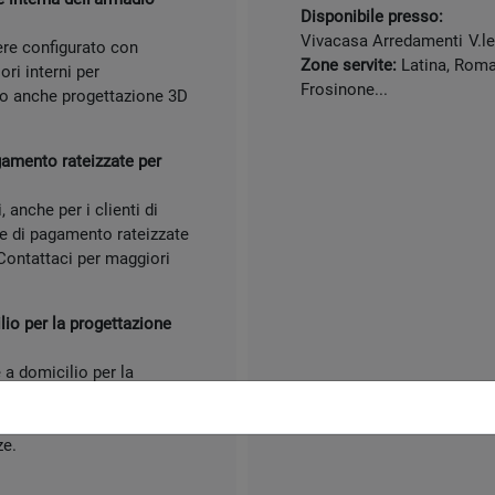
Disponibile presso:
Vivacasa Arredamenti
V.l
ere configurato con
Zone servite:
Latina, Roma,
ori interni per
Frosinone...
mo anche progettazione 3D
gamento rateizzate per
anche per i clienti di
le di pagamento rateizzate
. Contattaci per maggiori
io per la progettazione
 a domicilio per la
esto garantisce una
l tuo ambiente,
ze.