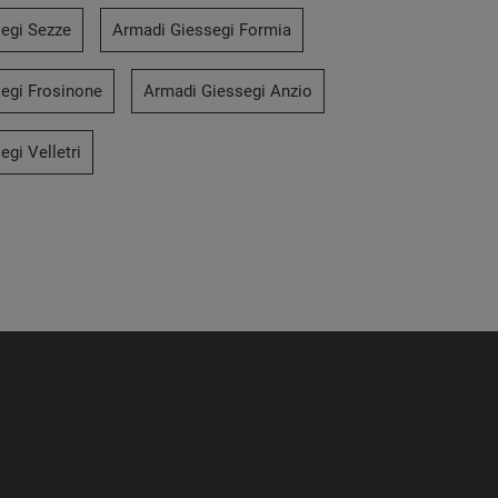
egi Sezze
Armadi Giessegi Formia
egi Frosinone
Armadi Giessegi Anzio
gi Velletri
Free Volo A001
Kross 10