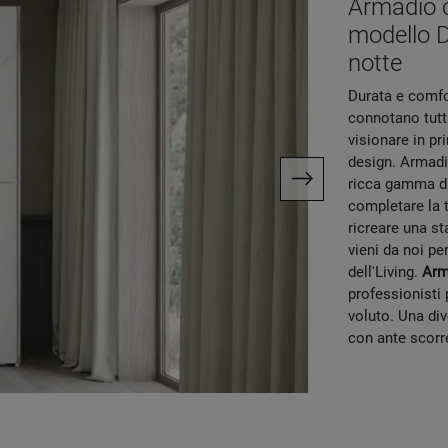
Armadio c
modello D
notte
Durata e comfo
connotano tutti
visionare in p
design. Armadi
ricca gamma di
completare la 
ricreare una s
vieni da noi pe
dell'Living.
Arm
professionisti 
voluto. Una di
con ante scorr