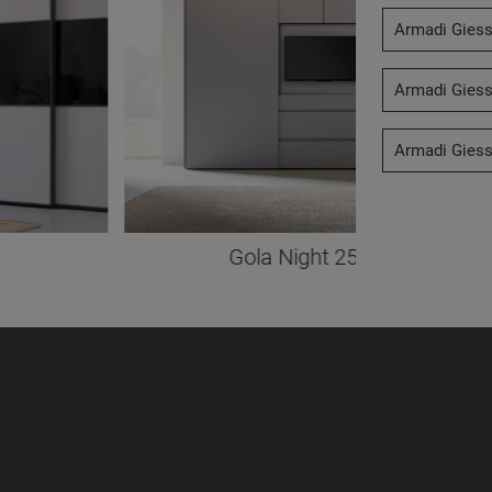
Armadi Giess
Armadi Giess
Armadi Giesse
Gola Night 25