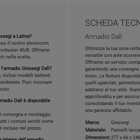
SCHEDA TEC
Armadio Dalì
essegi a Latina?
esso il nostro showroom
Ottimizza la tua zona nott
Corbusier 45/B. Offriamo
versatile con ante scorrev
ti nella scelta.
Offriamo un servizio compl
r l'armadio Giessegi Dalì?
garantendo una consegna e
, inclusi modelli battenti
Anzio. Le finiture disponibi
o ambiente. Puoi visionare
quelli spatolati, permetto
gozio.
adattarsi al tuo stile. Si
approfondita e per assicur
rmadio Dalì è disponibile
consolidando il tuo invest
una garanzia affidabile.
o di consegna e montaggio
utti i comuni serviti come
Marca:
Giessegi
è incluso nel prezzo.
Materiale:
Pannelli lacca
Dimensioni:
277 x 66 x 24
e interna dell'armadio