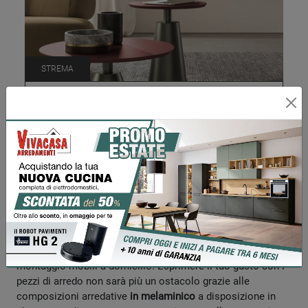
STREMA
Richiedi Prezzo
Mobili sospesi in melaminico
Le composizioni arredative completano gli spazi indoor, per
tale motivo è consigliabile valutare con attenzione gli
arredi. Con il fine di garantire la totale soddisfazione per
gliclienti, diamo unaconsulenza di assistenza
nell'arredamento, con la verifica delle misure e con
montaggio mobili a domicilio. Esprimere il tuo gusto con i
pezzi di arredo non sarà più un ostacolo grazie alle
composizioni arredative
in melaminico
a disposizione in