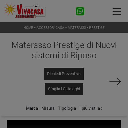
-
-
-
HOME
ACCESSORI CASA
MATERASSI
PRESTIGE
Materasso Prestige di Nuovi
sistemi di Riposo
Richiedi Preventivo
Sfoglia i Cataloghi
Marca
Misura
Tipologia
I più visti a :