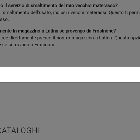
o il servizio di smaltimento del mio vecchio materasso?
 di smaltimento dell'usato, inclusi i vecchi materassi. Questo ti pe
asso.
amente in magazzino a Latina se provengo da Frosinone?
merce direttamente presso il nostro magazzino a Latina. Questa opz
 se si trovano a Frosinone.
 CATALOGHI