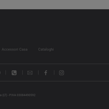
Accessori Casa
Cataloghi
)
na (LT) - P.IVA 03084490592