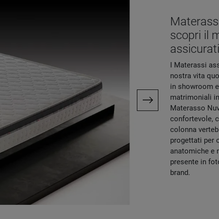
Materassi
scopri il 
assicurat
I Materassi ass
nostra vita quo
in showroom e p
matrimoniali in
Materasso Nuvo
confortevole, c
colonna verteb
progettati per 
anatomiche e m
presente in fot
brand.