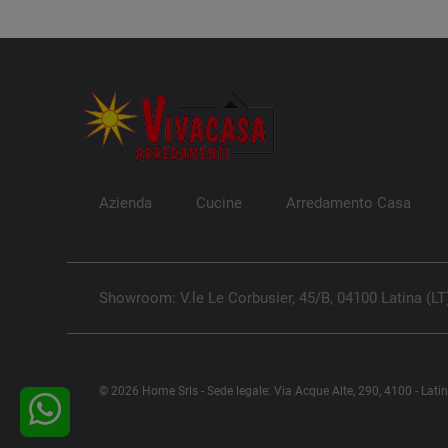
Azienda
Cucine
Arredamento Casa
Showroom: V.le Le Corbusier, 45/B, 04100 Latina (LT
© 2026 Home Srls - Sede legale: Via Acque Alte, 290, 4100 - Lati