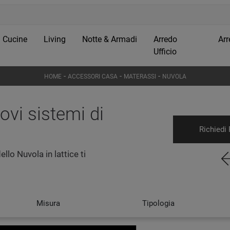
Cucine
Living
Notte & Armadi
Arredo
Arr
Ufficio
-
-
-
HOME
ACCESSORI CASA
MATERASSI
NUVOLA
vi sistemi di
Richiedi 
llo Nuvola in lattice ti
Misura
Tipologia