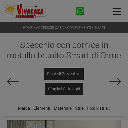
-
-
-
HOME
ACCESSORI CASA
COMPLEMENTI
SMART
Specchio con cornice in
metallo brunito Smart di Orme
Richiedi Preventivo
Sfoglia i Cataloghi
Marca
Elementi
Materiale
Stile
I più visti a :