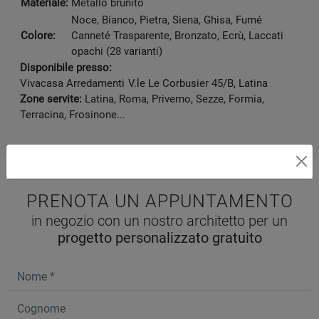
Materiale:
Metallo brunito
Noce, Bianco, Pietra, Siena, Ghisa, Fumé
Colore:
Canneté Trasparente, Bronzato, Ecrù, Laccati
opachi (28 varianti)
Disponibile presso:
Vivacasa Arredamenti
V.le Le Corbusier 45/B
,
Latina
Zone servite:
Latina, Roma, Priverno, Sezze, Formia,
Terracina, Frosinone...
PRENOTA UN APPUNTAMENTO
in negozio con un nostro architetto per un
progetto personalizzato gratuito