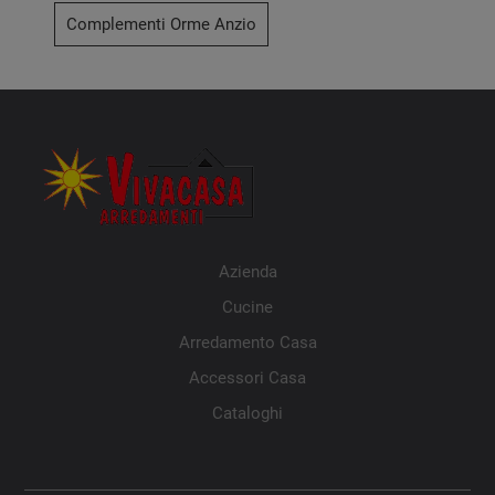
Complementi Orme Anzio
Azienda
Cucine
Arredamento Casa
Accessori Casa
Cataloghi